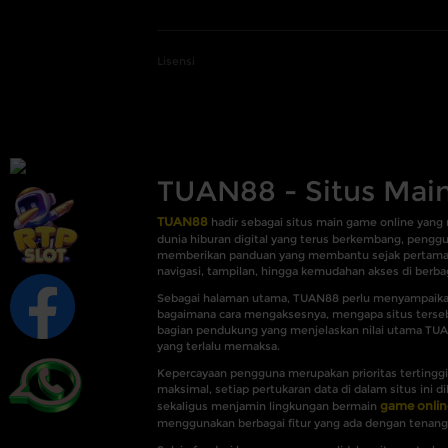
Lisensi
TUAN88 - Situs Ma
TUAN88
hadir sebagai situs main game online yan
dunia hiburan digital yang terus berkembang, penggu
memberikan panduan yang membantu sejak pertama ka
navigasi, tampilan, hingga kemudahan akses di berba
Sebagai halaman utama, TUAN88 perlu menyampaikan i
bagaimana cara mengaksesnya, mengapa situs tersebu
bagian pendukung yang menjelaskan nilai utama TUA
yang terlalu memaksa.
Kepercayaan pengguna merupakan prioritas tertinggi
maksimal, setiap pertukaran data di dalam situs ini 
game onlin
sekaligus menjamin lingkungan bermain
menggunakan berbagai fitur yang ada dengan tenang 