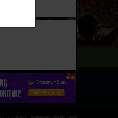
dengan Aman dan Nyaman.Hak Cipta Dilindungi.