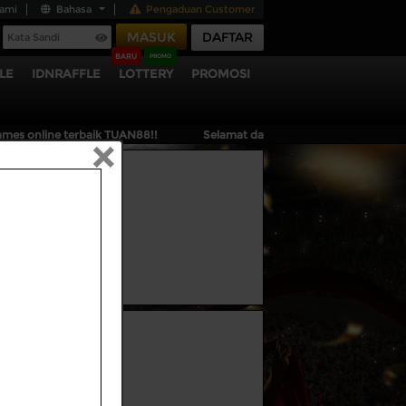
ami
Bahasa
Pengaduan Customer
DAFTAR
BARU
PROMO
LE
IDNRAFFLE
LOTTERY
PROMOSI
mes online terbaik TUAN88!!
Selamat datang di situs games online 
×