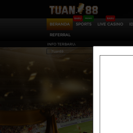
BARU
BARU
PROMO
BERANDA
SPORTS
LIVE CASINO
I
REFERRAL
INFO TERBARU: