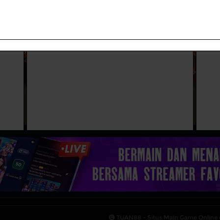
MAINKAN
DAFTAR
TUAN88 - Situs Main Game Online 