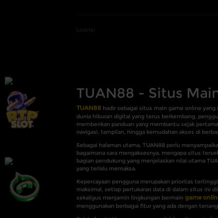
Lisensi
TUAN88 - Situs Ma
TUAN88
hadir sebagai situs main game online yan
dunia hiburan digital yang terus berkembang, penggu
memberikan panduan yang membantu sejak pertama ka
navigasi, tampilan, hingga kemudahan akses di berba
Sebagai halaman utama, TUAN88 perlu menyampaikan i
bagaimana cara mengaksesnya, mengapa situs tersebu
bagian pendukung yang menjelaskan nilai utama TUA
yang terlalu memaksa.
Kepercayaan pengguna merupakan prioritas tertinggi
maksimal, setiap pertukaran data di dalam situs ini 
game onlin
sekaligus menjamin lingkungan bermain
menggunakan berbagai fitur yang ada dengan tenang 