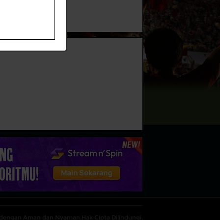
dengan Aman dan Nyaman.Hak Cipta Dilindungi.