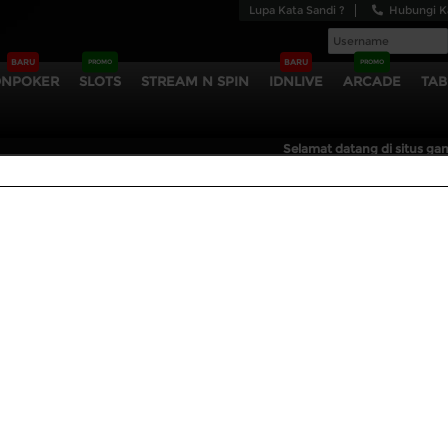
Lupa Kata Sandi ?
Hubungi K
BARU
BARU
PROMO
PROMO
DNPOKER
SLOTS
STREAM N SPIN
IDNLIVE
ARCADE
TAB
Selamat datang di situs game