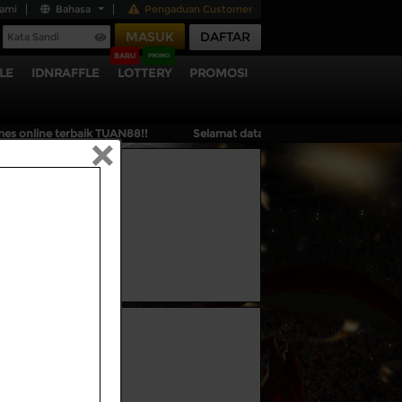
ami
Bahasa
Pengaduan Customer
DAFTAR
BARU
PROMO
LE
IDNRAFFLE
LOTTERY
PROMOSI
s online terbaik TUAN88!!
Selamat datang di situs games online te
×