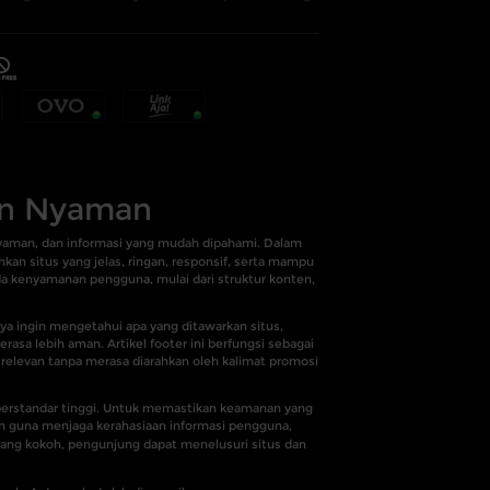
an Nyaman
yaman, dan informasi yang mudah dipahami. Dalam
an situs yang jelas, ringan, responsif, serta mampu
a kenyamanan pengguna, mulai dari struktur konten,
a ingin mengetahui apa yang ditawarkan situs,
sa lebih aman. Artikel footer ini berfungsi sebagai
elevan tanpa merasa diarahkan oleh kalimat promosi
 berstandar tinggi. Untuk memastikan keamanan yang
ikan guna menjaga kerahasiaan informasi pengguna,
yang kokoh, pengunjung dapat menelusuri situs dan