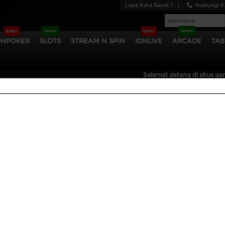
Lupa Kata Sandi ?
Hubungi K
BARU
BARU
PROMO
PROMO
DNPOKER
SLOTS
STREAM N SPIN
IDNLIVE
ARCADE
TAB
Selamat datang di situs game