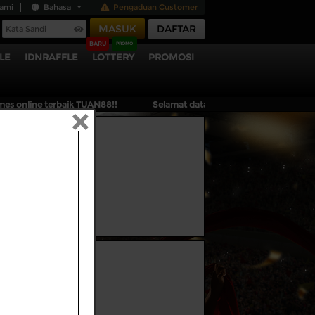
ami
Bahasa
Pengaduan Customer
DAFTAR
BARU
PROMO
LE
IDNRAFFLE
LOTTERY
PROMOSI
s online terbaik TUAN88!!
Selamat datang di situs games online te
×