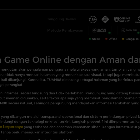
Tanggung Jawab
Metode Pembayaran
in Game Online dengan Aman d
g mengutamakan pengalaman pengguna melalui akses yang aman, tampilan yang n
na tidak hanya mencari halaman yang menarik secara visual, tetapi juga membutuhk
li dikunjungi. Karena itu, TUAN88 dirancang sebagai halaman yang berfokus pad
gai perangkat.
nformasi secara langsung dan tidak berlebihan. Pengunjung yang datang biasany
t nyaman digunakan, serta faktor apa saja yang membuat pengalaman bermain tera
N88 secara natural, sehingga pengunjung mendapatkan informasi tambahan yang r
 yang dibangun melalui transparansi operasional dan sistem perlindungan privasi
dilindungi dengan teknologi enkripsi terkini. Langkah preventif ini diimplementas
e terpercaya
yang terbebas dari ancaman keamanan siber. Dengan infrastruktur 
tanpa perlu meragukan integritas platform.