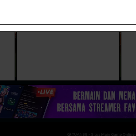
MAINKAN
DAFTAR
TUAN88 - Situs Main Game Online 