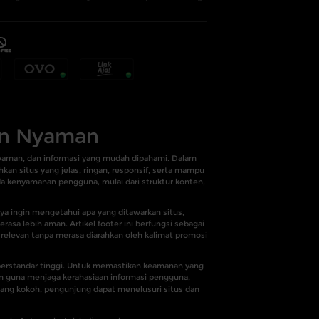
an Nyaman
yaman, dan informasi yang mudah dipahami. Dalam
an situs yang jelas, ringan, responsif, serta mampu
a kenyamanan pengguna, mulai dari struktur konten,
a ingin mengetahui apa yang ditawarkan situs,
sa lebih aman. Artikel footer ini berfungsi sebagai
elevan tanpa merasa diarahkan oleh kalimat promosi
 berstandar tinggi. Untuk memastikan keamanan yang
ikan guna menjaga kerahasiaan informasi pengguna,
yang kokoh, pengunjung dapat menelusuri situs dan