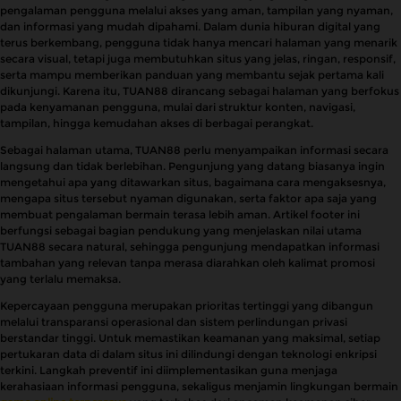
pengalaman pengguna melalui akses yang aman, tampilan yang nyaman,
dan informasi yang mudah dipahami. Dalam dunia hiburan digital yang
terus berkembang, pengguna tidak hanya mencari halaman yang menarik
secara visual, tetapi juga membutuhkan situs yang jelas, ringan, responsif,
serta mampu memberikan panduan yang membantu sejak pertama kali
dikunjungi. Karena itu, TUAN88 dirancang sebagai halaman yang berfokus
pada kenyamanan pengguna, mulai dari struktur konten, navigasi,
tampilan, hingga kemudahan akses di berbagai perangkat.
Sebagai halaman utama, TUAN88 perlu menyampaikan informasi secara
langsung dan tidak berlebihan. Pengunjung yang datang biasanya ingin
mengetahui apa yang ditawarkan situs, bagaimana cara mengaksesnya,
mengapa situs tersebut nyaman digunakan, serta faktor apa saja yang
membuat pengalaman bermain terasa lebih aman. Artikel footer ini
berfungsi sebagai bagian pendukung yang menjelaskan nilai utama
TUAN88 secara natural, sehingga pengunjung mendapatkan informasi
tambahan yang relevan tanpa merasa diarahkan oleh kalimat promosi
yang terlalu memaksa.
Kepercayaan pengguna merupakan prioritas tertinggi yang dibangun
melalui transparansi operasional dan sistem perlindungan privasi
berstandar tinggi. Untuk memastikan keamanan yang maksimal, setiap
pertukaran data di dalam situs ini dilindungi dengan teknologi enkripsi
terkini. Langkah preventif ini diimplementasikan guna menjaga
kerahasiaan informasi pengguna, sekaligus menjamin lingkungan bermain