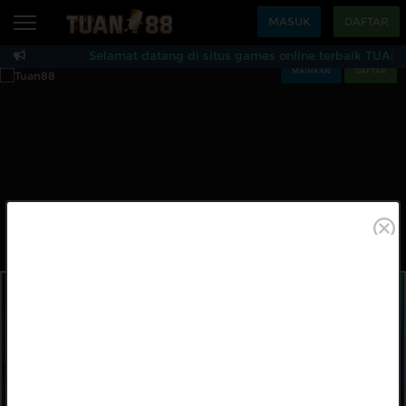
Beranda
MASUK
DAFTAR
Selamat datang di situs games online terbaik TUAN88
Sports
BARU
PROMO
MAINKAN
DAFTAR
TUAN88 - Situs Main Game O
Live Casino
BARU
IDNPoker
BARU
Slots
PROMO
IDNLIVE
BARU
Stream N Spin
Arcade
PROMO
Table Games
Lottery
BARU
PROMO
IDNRaffle
Sports
IDNLIVE