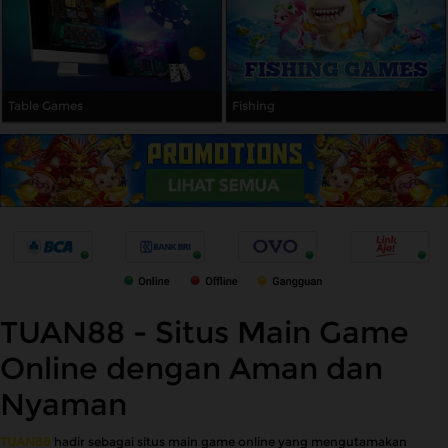
Table Games
Fishing
TUAN88 - Situs Main Game
Online dengan Aman dan
Nyaman
TUAN88
hadir sebagai situs main game online yang mengutamakan