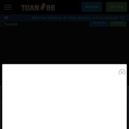
Beranda
MASUK
DAFTAR
Selamat datang di situs games online terbaik TUAN
Sports
BARU
PROMO
MAINKAN
DAFTAR
TUAN88 - Situs Main Game O
Live Casino
BARU
IDNPoker
BARU
Slots
PROMO
IDNLIVE
BARU
Stream N Spin
Arcade
PROMO
Table Games
Lottery
BARU
PROMO
IDNRaffle
Sports
IDNLIVE