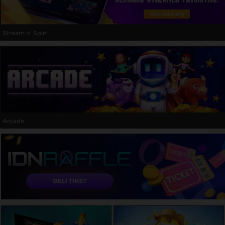
Stream n' Spin
Arcade