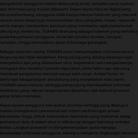
pengalaman pengguna melalui akses yang aman, tampilan yang nyaman,
dan informasi yang mudah dipahami. Dalam dunia hiburan digital yang
terus berkembang, pengguna tidak hanya mencari halaman yang menarik
secara visual, tetapi juga membutuhkan situs yang jelas, ringan, responsif,
serta mampu memberikan panduan yang membantu sejak pertama kali
dikunjungi. Karena itu, TUAN88 dirancang sebagai halaman yang berfokus
pada kenyamanan pengguna, mulai dari struktur konten, navigasi,
tampilan, hingga kemudahan akses di berbagai perangkat.
Sebagai halaman utama, TUAN88 perlu menyampaikan informasi secara
langsung dan tidak berlebihan. Pengunjung yang datang biasanya ingin
mengetahui apa yang ditawarkan situs, bagaimana cara mengaksesnya,
mengapa situs tersebut nyaman digunakan, serta faktor apa saja yang
membuat pengalaman bermain terasa lebih aman. Artikel footer ini
berfungsi sebagai bagian pendukung yang menjelaskan nilai utama
TUAN88 secara natural, sehingga pengunjung mendapatkan informasi
tambahan yang relevan tanpa merasa diarahkan oleh kalimat promosi
yang terlalu memaksa.
Kepercayaan pengguna merupakan prioritas tertinggi yang dibangun
melalui transparansi operasional dan sistem perlindungan privasi
berstandar tinggi. Untuk memastikan keamanan yang maksimal, setiap
pertukaran data di dalam situs ini dilindungi dengan teknologi enkripsi
terkini. Langkah preventif ini diimplementasikan guna menjaga
kerahasiaan informasi pengguna, sekaligus menjamin lingkungan bermain