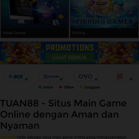
Table Games
Fishing
TUAN88 - Situs Main Game
Online dengan Aman dan
Nyaman
TUAN88
hadir sebagai situs main game online yang mengutamakan